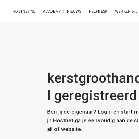
Ga naar de hoofdinhoud
HOSTNET.NL
ACADEMY
NIEUWS
HELPDESK
WERKEN BIJ
kerstgroothand
l geregistreerd
Ben jij de eigenaar? Login en start 
jn Hostnet ga je eenvoudig aan de 
ail of website.